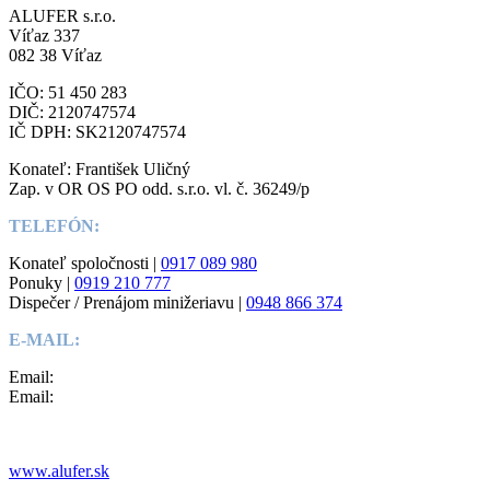
ALUFER s.r.o.
Víťaz 337
082 38 Víťaz
IČO: 51 450 283
DIČ: 2120747574
IČ DPH: SK2120747574
Konateľ: František Uličný
Zap. v OR OS PO odd. s.r.o. vl. č. 36249/p
TELEFÓN:
Konateľ spoločnosti |
0917 089 980
Ponuky |
0919 210 777
Dispečer / Prenájom minižeriavu |
0948 866 374
E-MAIL:
Email:
Email:
www.alufer.sk