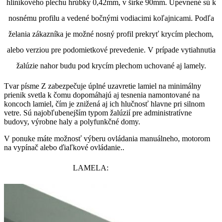
hliníkového plechu hrúbky 0,42mm, v šírke 90mm. Upevnené sú k
nosnému profilu a vedené bočnými vodiacimi koľajnicami. Podľa
želania zákazníka je možné nosný profil prekryť krycím plechom,
alebo verziou pre podomietkové prevedenie. V prípade vytiahnutia
žalúzie nahor budu pod krycím plechom uchované aj lamely.
Tvar písme Z zabezpečuje úplné uzavretie lamiel na minimálny
prienik svetla k čomu dopomáhajú aj tesnenia namontované na
koncoch lamiel, čím je znižená aj ich hlučnosť hlavne pri silnom
vetre. Sú najobľubenejším typom žalúzií pre administratívne
budovy, výrobne haly a polyfunkčné domy.
V ponuke máte možnosť výberu ovládania manuálneho, motorom
na vypínač alebo ďiaľkové ovládanie..
LAMELA: