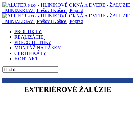
Skip
to
main
content
Menu
PRODUKTY
REALIZÁCIE
PREČO HLINÍK?
MONTÁŽ NA PÁSKY
CERTIFIKÁTY
KONTAKT
Close
Search
EXTERIÉROVÉ ŽALÚZIE