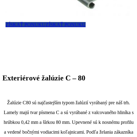
ZÍSKAŤ PONUKU
ZÍSKAŤ PONUKU
Exteriérové žalúzie C – 80
Žalúzie C80 sú najčastejším typom žalúzií vyrábaný pre náš trh.
Lamely majú tvar písmena C a sú vyrábané z valcovaného hliníka s
hrúbkou 0,42 mm a šírkou 80 mm. Upevnené sú k nosnému profilu
a vedené bočnými vodiacimi koľajnicami. Podľa želania zákazníka