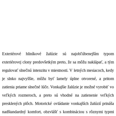
Exteriérové hliníkové žalúzie sú najobľúbenejším typom
exteriérovej clony predovšetkým preto, že sa môžu naklápať, a tým
regulovať slnečnú intenzitu v miestnosti. V letných mesiacoch, kedy
je slnko najvyššie, môžu byť lamely úplne otvorené, a pritom
zatienia priame slnečné lúče. Vonkajšie žalúzie je možné vyrobiť vo
veľkých rozmeroch, a preto sú vhodné na zatienenie veľkých
presklených plôch. Motorické ovládanie vonkajších žalúzií prináša
nadštandardný komfort, obzvlášť s kombináciou s rôznymi typmi