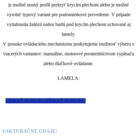
je možné nosný profil prekryť krycím plechom alebo je možné
vyrobiť typový variant pre podomietkové prevedenie. V prípade
vytiahnutia žalúzií nahor budú pod krycím plechom uchované aj
lamely.
V ponuke ovládacieho mechanizmu poskytujeme možnosť výberu z
viacerých variantov: manuálne, motorové prostredníctvom vypínača
alebo diaľkové ovládanie.
LAMELA:
ZÍSKAŤ PONUKU
ZÍSKAŤ PONUKU
FAKTURAČNÉ ÚDAJE: