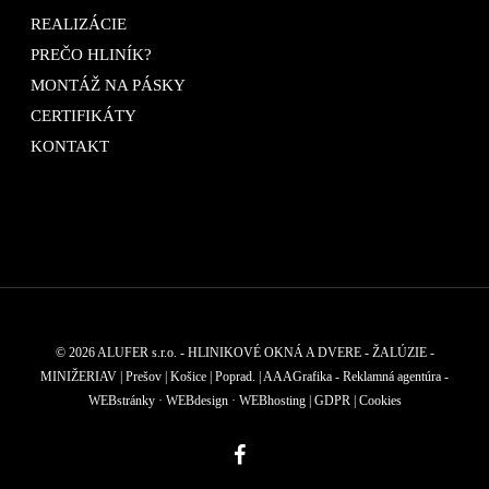
REALIZÁCIE
PREČO HLINÍK?
MONTÁŽ NA PÁSKY
CERTIFIKÁTY
KONTAKT
© 2026 ALUFER s.r.o. - HLINIKOVÉ OKNÁ A DVERE - ŽALÚZIE -
MINIŽERIAV | Prešov | Košice | Poprad.
| AAAGrafika - Reklamná agentúra -
WEBstránky · WEBdesign · WEBhosting |
GDPR
|
Cookies
facebook