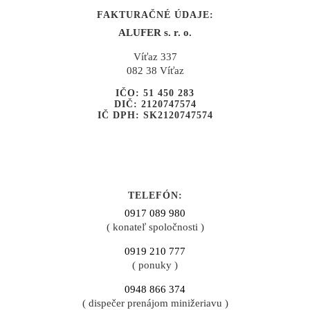
FAKTURAČNÉ ÚDAJE:
ALUFER s. r. o.
Víťaz 337
082 38 Víťaz
IČO: 51 450 283
DIČ: 2120747574
IČ DPH: SK2120747574
TELEFÓN:
0917 089 980
( konateľ spoločnosti )
0919 210 777
( ponuky )
0948 866 374
( dispečer prenájom minižeriavu )