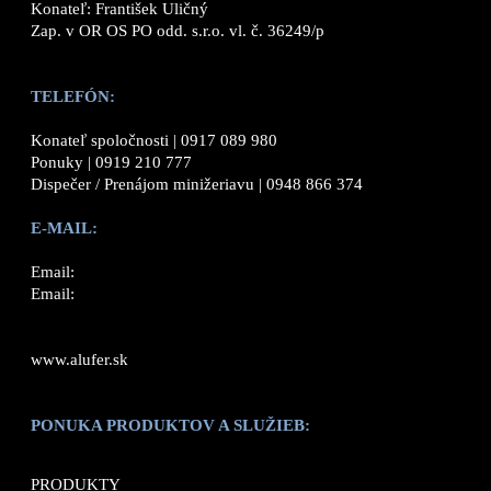
Konateľ: František Uličný
Zap. v OR OS PO odd. s.r.o. vl. č. 36249/p
TELEFÓN:
Konateľ spoločnosti |
0917 089 980
Ponuky |
0919 210 777
Dispečer / Prenájom minižeriavu |
0948 866 374
E-MAIL:
Email:
Email:
www.alufer.sk
PONUKA PRODUKTOV A SLUŽIEB:
PRODUKTY