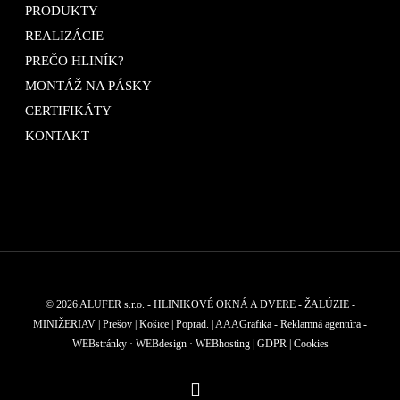
PRODUKTY
REALIZÁCIE
PREČO HLINÍK?
MONTÁŽ NA PÁSKY
CERTIFIKÁTY
KONTAKT
© 2026 ALUFER s.r.o. - HLINIKOVÉ OKNÁ A DVERE - ŽALÚZIE -
MINIŽERIAV | Prešov | Košice | Poprad.
| AAAGrafika - Reklamná agentúra -
WEBstránky · WEBdesign · WEBhosting |
GDPR
|
Cookies
facebook