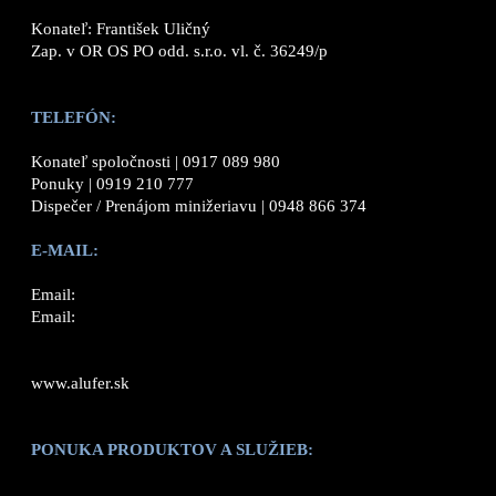
Konateľ: František Uličný
Zap. v OR OS PO odd. s.r.o. vl. č. 36249/p
TELEFÓN:
Konateľ spoločnosti |
0917 089 980
Ponuky |
0919 210 777
Dispečer / Prenájom minižeriavu |
0948 866 374
E-MAIL:
Email:
Email:
www.alufer.sk
PONUKA PRODUKTOV A SLUŽIEB: