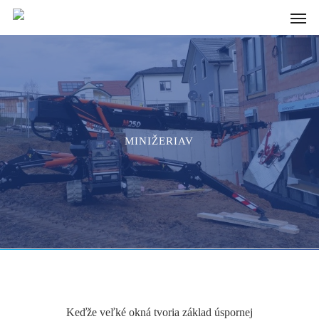
Skip
Men
to
main
content
MINIŽERIAV
Keďže veľké okná tvoria základ úspornej